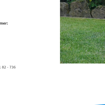
mmer:
 82 - 736